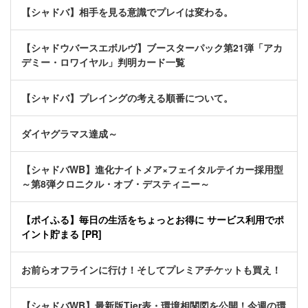
【シャドバ】相手を見る意識でプレイは変わる。
【シャドウバースエボルヴ】ブースターパック第21弾「アカ
デミー・ロワイヤル」判明カード一覧
【シャドバ】プレイングの考える順番について。
ダイヤグラマス達成～
【シャドバWB】進化ナイトメア×フェイタルテイカー採用型
～第8弾クロニクル・オブ・デスティニー～
【ポイふる】毎日の生活をちょっとお得に サービス利用でポ
イント貯まる [PR]
お前らオフラインに行け！そしてプレミアチケットも買え！
【シャドバWB】最新版Tier表・環境相関図を公開！今週の環