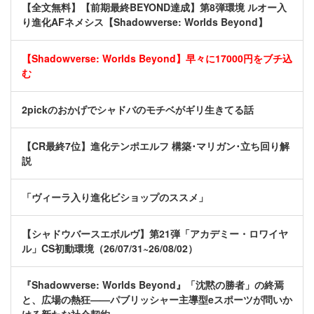
【全文無料】【前期最終BEYOND達成】第8弾環境 ルオー入
り進化AFネメシス【Shadowverse: Worlds Beyond】
【Shadowverse: Worlds Beyond】早々に17000円をブチ込
む
2pickのおかげでシャドバのモチベがギリ生きてる話
【CR最終7位】進化テンポエルフ 構築･マリガン･立ち回り解
説
「ヴィーラ入り進化ビショップのススメ」
【シャドウバースエボルヴ】第21弾「アカデミー・ロワイヤ
ル」CS初動環境（26/07/31~26/08/02）
『Shadowverse: Worlds Beyond』「沈黙の勝者」の終焉
と、広場の熱狂——パブリッシャー主導型eスポーツが問いか