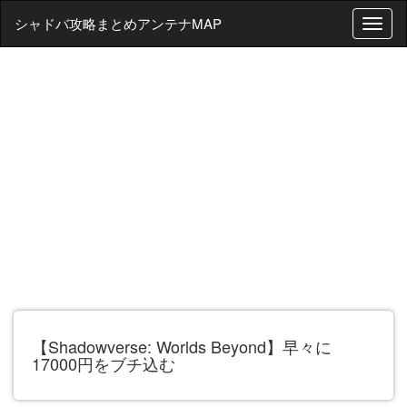
シャドバ攻略まとめアンテナMAP
T
o
g
g
l
e
n
a
v
i
g
a
t
i
o
n
【Shadowverse: Worlds Beyond】早々に
17000円をブチ込む