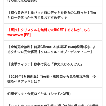
ける新たな社会契約
【初心者必見】新パック前にデッキを作るのは待った！Tier
とローテ落ちから考えるおすすめデッキ
【裏技】クリスタルを無料で大量GETする方法がこちら
wwwwww [PR]
【全編完全無料】前期CR2001＆後期CR1930(瞬間4位)によ
るクキシロ完全解説【クロニクル・オブ・デスティニー】
【魔手ウィッチ】数字で見る「偉丈夫じゃんけん」
【2026年8月最新版】Tier表・相関図から見る環境考察｜今
握るべきデッキとは？
幻想デッキ・金貨ロイヤル（シャドバWB）
【シャドウバースエボルヴ】第20弾「絶傑を継ぐ者」CS環境