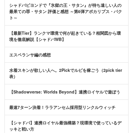
シャドバビヨンドで『氷獄の王・サタン』が待ち遠しい人の
最果ての罪・サタン 評価と感想 ～第6弾アポカリプス・パク
ト～
【最新Tier】ランクマ環境で何が起きている？相関図から環
境を徹底解説【シャドバWB】
エスペランサ編の感想
水着スキンが欲しい人へ。2Pickでルピを稼ごう（2pick tier
表）
【Shadowverse: Worlds Beyond】連携ロイヤルで遊ぼう
最速7ターン決着！ララアンセム採用型リンクルウィッチ
【シャドバ】連携ロイヤル最強構築？現環境で使っているデ
ッキと戦い方