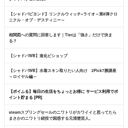
【シャドバビヨンド】リンクルウィッチ×ライオ～第8弾クロ
ニクル・オブ・デスティニー～
相関図への質問に回答します｜Tierは「強さ」だけで決ま
る？
【シャドバWB】進化ビショップ
【シャドバWB】水着スキン取りたい人向け 2Pick7勝講座
～ロイヤル編～
【ポイふる】毎日の生活をちょっとお得に サービス利用でポ
イント貯まる [PR]
steamスプリングセールのニワトリがカワイイと思ってたら
まさかのニワトリ続投で困惑する元清楚芸人。