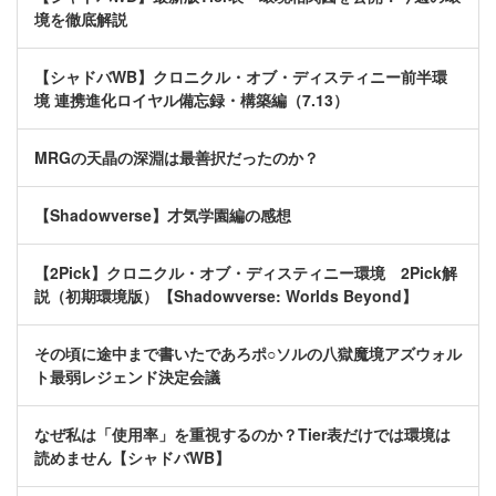
境を徹底解説
【シャドバWB】クロニクル・オブ・ディスティニー前半環
境 連携進化ロイヤル備忘録・構築編（7.13）
MRGの天晶の深淵は最善択だったのか？
【Shadowverse】才気学園編の感想
【2Pick】クロニクル・オブ・ディスティニー環境 2Pick解
説（初期環境版）【Shadowverse: Worlds Beyond】
その頃に途中まで書いたであろポ○ソルの八獄魔境アズウォル
ト最弱レジェンド決定会議
なぜ私は「使用率」を重視するのか？Tier表だけでは環境は
読めません【シャドバWB】