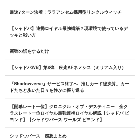
最速7ターン決着！ララアンセム採用型リンクルウィッチ
【シャドバ】連携ロイヤル最強構築？現環境で使っているデ
ッキと戦い方
新弾の話をするだけ
【シャドバWB】第8弾 疾走AFネメシス（ミリアム入り）
『Shadowverse』サービス終了へ─推しカード総決算。カー
ドたちと歩いた日々を静かに振り返る
【開幕レート一位】クロニクル・オブ・デスティニー 全ク
ラスレート一位ロイヤル最強連携ロイヤル解説【シャドバ ビ
ヨンド】【シャドウバース ワールズ ビヨンド】
シャドウバース 感想まとめ