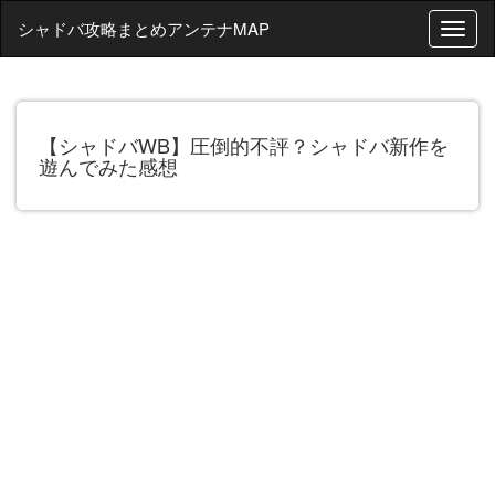
シャドバ攻略まとめアンテナMAP
T
o
g
g
l
【シャドバWB】圧倒的不評？シャドバ新作を
e
遊んでみた感想
n
a
v
i
g
a
t
i
o
n