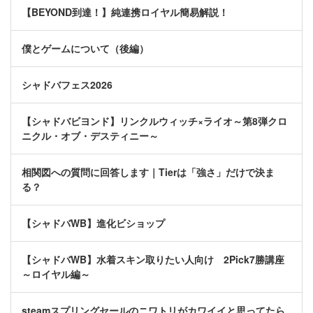
【BEYOND到達！】純連携ロイヤル簡易解説！
僕とゲームについて（後編）
シャドバフェス2026
【シャドバビヨンド】リンクルウィッチ×ライオ～第8弾クロ
ニクル・オブ・デスティニー～
相関図への質問に回答します｜Tierは「強さ」だけで決ま
る？
【シャドバWB】進化ビショップ
【シャドバWB】水着スキン取りたい人向け 2Pick7勝講座
～ロイヤル編～
steamスプリングセールのニワトリがカワイイと思ってたら