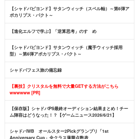
【シャドバビヨンド】サタンウィッチ（スペル軸）～第6弾ア
ポカリプス・パクト～
【進化エルフで学ぶ】「逆算思考」のすゝめ
【シャドバビヨンド】サタンウィッチ（魔手ウィッチ採用
型）～第6弾アポカリプス・パクト～
シャドバフェス旅の備忘録
【裏技】クリスタルを無料で大量GETする方法がこちら
wwwwww [PR]
【保存版】シャドバPS最終オーディション結果まとめ！チー
ム陣容はどうなった！？【ゲームニュース2026/6/21】
シャドバWB オールスター2Pickグランプリ「1st
Anniversary Cup」全クラス蓮華点数表