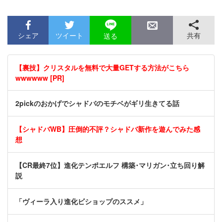
シェア
ツイート
共有
送る
【裏技】クリスタルを無料で大量GETする方法がこちら
wwwwww [PR]
2pickのおかげでシャドバのモチベがギリ生きてる話
【シャドバWB】圧倒的不評？シャドバ新作を遊んでみた感
想
【CR最終7位】進化テンポエルフ 構築･マリガン･立ち回り解
説
「ヴィーラ入り進化ビショップのススメ」