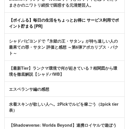
まさかのニワトリ続投で困惑する元清楚芸人。
【ポイふる】毎日の生活をちょっとお得に サービス利用でポ
イント貯まる [PR]
シャドバビヨンドで『氷獄の王・サタン』が待ち遠しい人の
最果ての罪・サタン 評価と感想 ～第6弾アポカリプス・パク
ト～
【最新Tier】ランクマ環境で何が起きている？相関図から環
境を徹底解説【シャドバWB】
エスペランサ編の感想
水着スキンが欲しい人へ。2Pickでルピを稼ごう（2pick tier
表）
【Shadowverse: Worlds Beyond】連携ロイヤルで遊ぼう