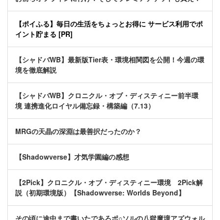
【ポイふる】毎日の生活をちょっとお得に サービス利用でポ
イント貯まる [PR]
【シャドバWB】最新版Tier表・環境相関図を公開！今週の環
境を徹底解説
【シャドバWB】クロニクル・オブ・ディスティニー前半環
境 連携進化ロイヤル備忘録・構築編（7.13）
MRGの天晶の深淵は最善択だったのか？
【Shadowverse】才気学園編の感想
【2Pick】クロニクル・オブ・ディスティニー環境 2Pick解
説（初期環境版）【Shadowverse: Worlds Beyond】
その頃に途中まで書いたであろポ○ソルの八獄魔境アズウォル