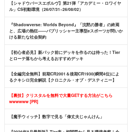
【シャドウバースエボルヴ】第21弾「アカデミー・ロワイヤ
ル」CS初動環境（26/07/31~26/08/02）
『Shadowverse: Worlds Beyond』「沈黙の勝者」の終焉
と、広場の熱狂——パブリッシャー主導型eスポーツが問いか
ける新たな社会契約
【初心者必見】新パック前にデッキを作るのは待った！Tier
とローテ落ちから考えるおすすめデッキ
【全編完全無料】前期CR2001＆後期CR1930(瞬間4位)によ
るクキシロ完全解説【クロニクル・オブ・デスティニー】
【裏技】クリスタルを無料で大量GETする方法がこちら
wwwwww [PR]
【魔手ウィッチ】数字で見る「偉丈夫じゃんけん」
【2026年8月最新版】Tier表・相関図から見る環境考察｜今