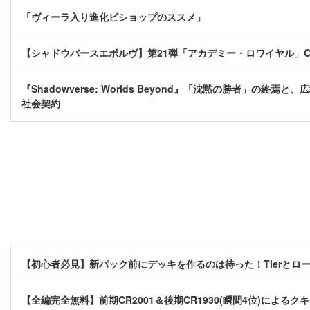
「ヴィーラ入り進化ビショップのススメ」
【シャドウバースエボルヴ】第21弾「アカデミー・ロワイヤル」CS初動環境
『Shadowverse: Worlds Beyond』「沈黙の勝者」
社会契約
【初心者必見】新パック前にデッキを作るのは待った！Tierとロ
【全編完全無料】前期CR2001＆後期CR1930(瞬間4位)によ