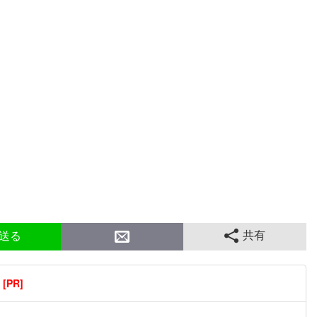
共有
送る
PR]