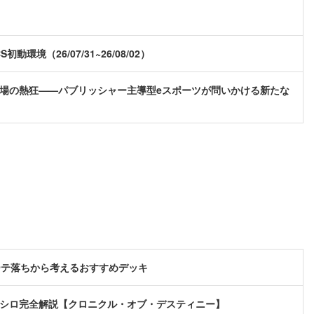
（26/07/31~26/08/02）
の終焉と、広場の熱狂——パブリッシャー主導型eスポーツが問いかける新たな
ーテ落ちから考えるおすすめデッキ
るクキシロ完全解説【クロニクル・オブ・デスティニー】