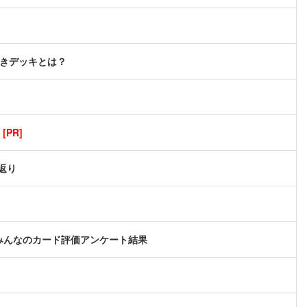
べきデッキとは？
PR]
返り
みんなのカード評価アンケート結果