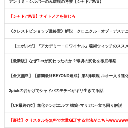
アンリミ・シルバーのみ環境の考察【シャドバWB】
【シャドバWB】ナイトメアを信じろ
《クレストビショップ最終章》解説 クロニクル・オブ・デステ
【エボルヴ】『アカデミー・ロワイヤル』秘術ウィッチのスス
【最新版】なぜTierが変わったのか？環境の変化を徹底考察
【全文無料】【前期最終BEYOND達成】第8弾環境 ルオー入り進化AFネメシ
2pickのおかげでシャドバのモチベがギリ生きてる話
【CR最終7位】進化テンポエルフ 構築･マリガン･立ち回り解説
【裏技】クリスタルを無料で大量GETする方法がこちらwwwwww [