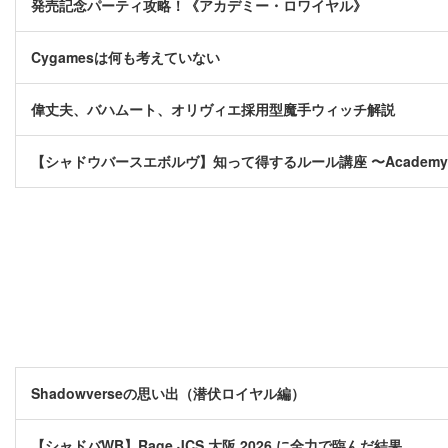
発売記念パーティ攻略！《アカデミー・ロワイヤル》
Cygamesは何も考えていない
偉丈夫、バハムート、オリヴィエ採用型魔手ウィッチ解説
【シャドウバースエボルヴ】知って得するルール講座 〜Academy R
Shadowverseの思い出（潜伏ロイヤル編）
【シャドバWB】Rage JCS 大阪 2026 に全力で臨んだ結果