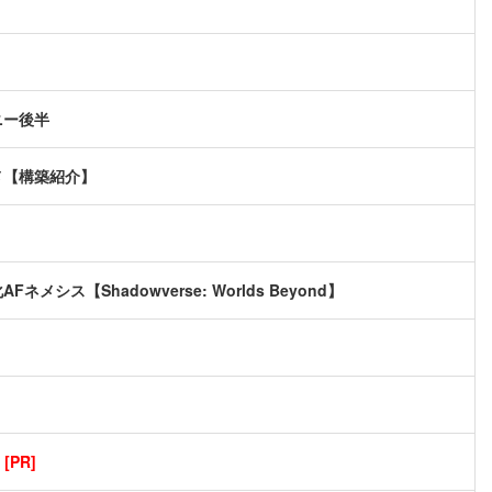
ニー後半
メ【構築紹介】
ス【Shadowverse: Worlds Beyond】
PR]